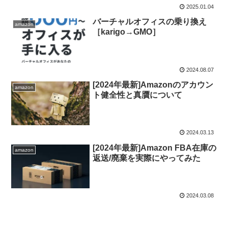
2025.01.04
バーチャルオフィスの乗り換え
amazon
［karigo→GMO］
2024.08.07
[2024年最新]Amazonのアカウン
amazon
ト健全性と真贋について
2024.03.13
[2024年最新]Amazon FBA在庫の
amazon
返送/廃棄を実際にやってみた
2024.03.08