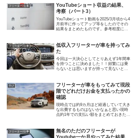
２年前に書きましたので是非見ていただ
YouTubeショート収益の結果、
フリーター/仕事
ければ幸い...
考察（パート3）
YouTubeショート動画を2025/3月頃から4
月前半に作ってアップ等をしたのでその
結果をまとめたものです。参考程度に見
てください。ショート動画も見て頂けれ
ば幸いです。
「@sapporonofreeter]youtubeショートの
低収入フリーターが車を持ってみ
フリーター/仕事
動画本数...
た
今回は一大決心としてとりあえず1年間車
を持つことに決めました！！頻繁には乗
らないとは思いますが持って見ないと分
からない事なので。そのための費用等を
目安に書いておりますので参考にしてく
ださい！まだまだ分からない部分もあり
フリーターが車をもってみて現段
学び
ますので随時更新してい...
階でどれだけお金を支払ったかの
確認
現時点では約9カ月ほど経過していて大き
な出費するものはないかなぁと思い現時
点約1年での支払い額をまとめておきたい
と思います。車を持つのに最低額に近い
金額だと思うので参考になると思いま
す。ちなみに車は貰ったものです。今回
無名のただのフリーターが
フリーター/仕事
の記事は初めて車を持と...
Youtube一か月やってみた結果