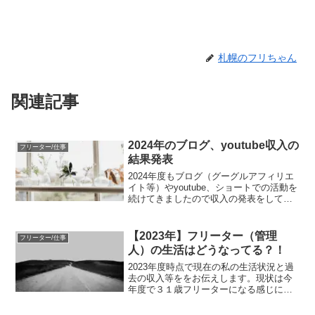
札幌のフリちゃん
関連記事
2024年のブログ、youtube収入の
フリーター/仕事
結果発表
2024年度もブログ（グーグルアフィリエ
イト等）やyoutube、ショートでの活動を
続けてきましたので収入の発表をしてお
きたいと思います。結論を先に書きます
と去年、一昨年と同じように最低出金額
に到達しておりません笑youtubeにて
【2023年】フリーター（管理
フリーター/仕事
2024...
人）の生活はどうなってる？！
2023年度時点で現在の私の生活状況と過
去の収入等ををお伝えします。現状は今
年度で３１歳フリーターになる感じにな
ります。今回は2021-2022年度まとめて年
収等を書いております。以前の記事は約