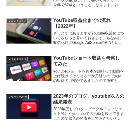
の年収や生活について書いておきます。
今年で32歳ということになります。以前
の記事も是非見てくださいね。令和5年
（2023年）の給料はどうなった？2023年
度は私にとってかなり大きな変化があり
YouTube収益化までの流れ
ｙｏｕｔｕｂｅ
ました...
【2022年】
ざっとではありますがYoutube収益化につ
いてさらっと書いておきます。ちなみに
収益化前にGoogle AdSenseのPINという
のもあるんですがその記事も参考に見て
頂ければ幸いです。youtubeの収益条件や
収益審査にどれくらいの日数掛...
YouTubeショート収益を考察し
ｙｏｕｔｕｂｅ
てみた
youtubeショートを何本か頑張って動画を
上げ続けてそろそろ一か月経つので大体
の収益の目安ができましたので考察と結
果を書いておきたいと思います。あくま
で参考程度に見てくださいね※ちなみに
youtube収益私は最低出金額に達しており
2023年のブログ、youtube収入の
フリーター/仕事
ません。...
結果発表
2023年度もブログ（グーグルアフィリエ
イト等）やyoutubeでの活動を続けてきま
したので収入の発表をしておきたいと思
います。結論を先に書きますと去年と同
じように最低出金額に到達しておりませ