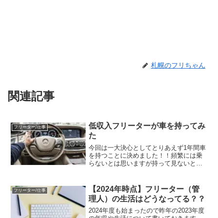
札幌のフリちゃん
関連記事
低収入フリーターが車を持ってみ
フリーター/仕事
た
今回は一大決心としてとりあえず1年間車
を持つことに決めました！！頻繁には乗
らないとは思いますが持って見ないと分
からない事なので。そのための費用等を
目安に書いておりますので参考にしてく
ださい！まだまだ分からない部分もあり
【2024年時点】フリーター（管
フリーター/仕事
ますので随時更新してい...
理人）の生活はどうなってる？？
2024年度も始まったので昨年の2023年度