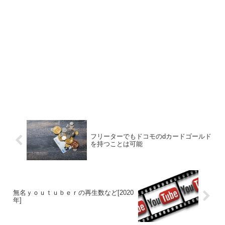
フリーターでもドコモのdカードゴールド
を持つことは可能
無名ｙｏｕｔｕｂｅｒの再生数など[2020
年]