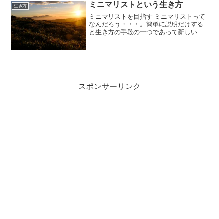
ん笑youtubeにて2023年度の最後の動画
ミニマリストという生き方
生き方
も...
ミニマリストを目指す ミニマリストって
なんだろう・・・。簡単に説明だけする
と生き方の手段の一つであって新しい生
活スタイルともいえるものなんです！！
「無駄なものは一切持たず、生きるため
に最低限の物しか持たないかた」という
考えかたが浸透してます...
スポンサーリンク