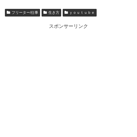
フリーター/仕事
生き方
ｙｏｕｔｕｂｅ
スポンサーリンク